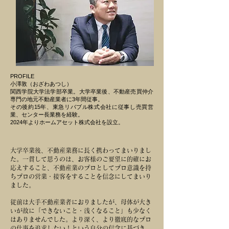
PROFILE
小澤敦（おざわあつし）
関西学院大学法学部卒業。
大学卒業後、不動産売買仲介
専門の地元不動産業者に3年間従事。
その後約15年、東急リバブル株式会社に従事し売買営
業、センター長業務を経験。
2024年よりホームアセット株式会社を設立。
大学卒業後、不動産業務に長く携わってまいりまし
た。一貫して思うのは、お客様のご要望に的確にお
応えすること、不動産業のプロとしてプロ意識を持
ちプロの営業・接客をすることを信念にしてまいり
ました。
従前は大手不動産業者におりましたが、母体が大き
いが故に「できないこと・浅くなること」も少なく
はありませんでした。より深く、より徹底的なプロ
の仕事を追求したい！という自分の信念に基づき