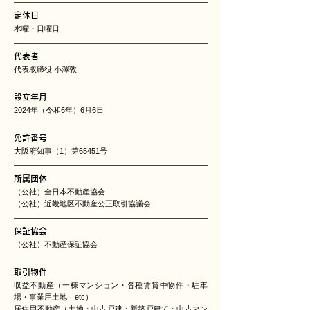
定休日
水曜・日曜日
代表者
代表取締役 小澤敦
設立年月
2024年（令和6年）6月6日
免許番号
大阪府知事（1）第65451号
所属団体
（公社）全日本不動産協会
（公社）近畿地区不動産公正取引協議会
保証協会
（公社）不動産保証協会
取引物件
収益不動産（一棟マンション・各種賃貸中物件・駐車
場・事業用土地 etc）
居住用不動産（土地・中古戸建・新築戸建て・中古マン