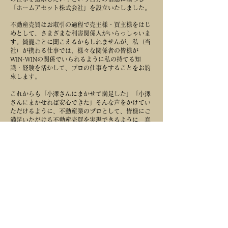
「ホームアセット株式会社」を設立いたしました。
不動産売買はお取引の過程で売主様・買主様をはじ
めとして、さまざまな利害関係人がいらっしゃいま
す。綺麗ごとに聞こえるかもしれませんが、私（当
社）が携わる仕事では、様々な関係者の皆様が
WIN-WINの関係でいられるように私の持てる知
識・経験を活かして、プロの仕事をすることをお約
束します。
これからも「小澤さんにまかせて満足した」「小澤
さんにまかせれば安心できた」そんな声をかけてい
ただけるように、不動産業のプロとして、皆様にご
満足いただける不動産売買を実現できるように、真
摯に精進いたします。
ホームアセット株式会社 代表取締役 小澤敦
CONTACT